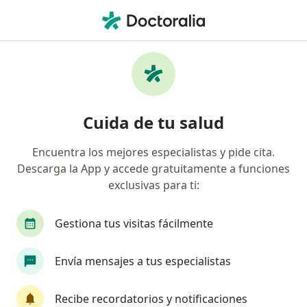
Men
Implantes Dentales • Fontibón, Cundinamarca
Filtros
• 1
Seguro
Mapa
Especialistas en Implantes dentales en
Cuida de tu salud
Fontibón
Encuentra los mejores especialistas y pide cita.
Descarga la App y accede gratuitamente a funciones
¿Qué especialidad estás buscando?
exclusivas para ti:
Odontólogo
Cirujano maxilofacial
Ortodo
Gestiona tus visitas fácilmente
Envía mensajes a tus especialistas
Recibe recordatorios y notificaciones