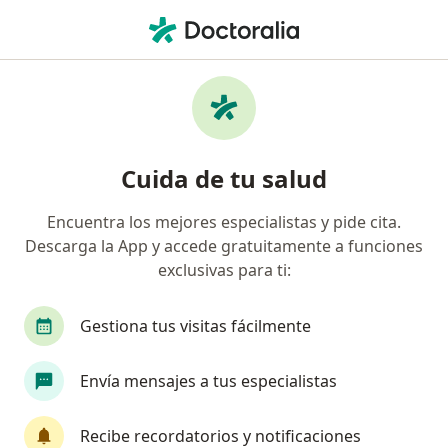
Men
Artroplastias De Cadera Rodilla • Cartagena, Bolívar
Filtros
• 1
Seguro
Mapa
Especialistas en Artroplastias de cadera,
Cuida de tu salud
rodilla en Cartagena
Encuentra los mejores especialistas y pide cita.
Descarga la App y accede gratuitamente a funciones
¿Qué especialidad estás buscando?
exclusivas para ti:
Fisioterapeuta
Médico general
Auxiliar d
Gestiona tus visitas fácilmente
Envía mensajes a tus especialistas
Recibe recordatorios y notificaciones