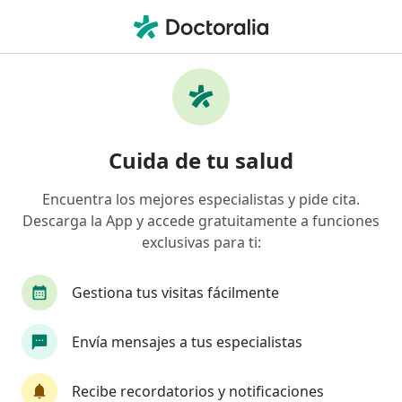
Men
Espolón Calcáneo • Cartagena, Bolívar
Filtros
• 1
Seguro
Mapa
Especialistas en Espolón calcáneo en
Cuida de tu salud
Cartagena
Encuentra los mejores especialistas y pide cita.
Descarga la App y accede gratuitamente a funciones
¿Qué especialidad estás buscando?
exclusivas para ti:
Fisioterapeuta
Ortopedista y Traumatólogo
Gestiona tus visitas fácilmente
Envía mensajes a tus especialistas
Recibe recordatorios y notificaciones