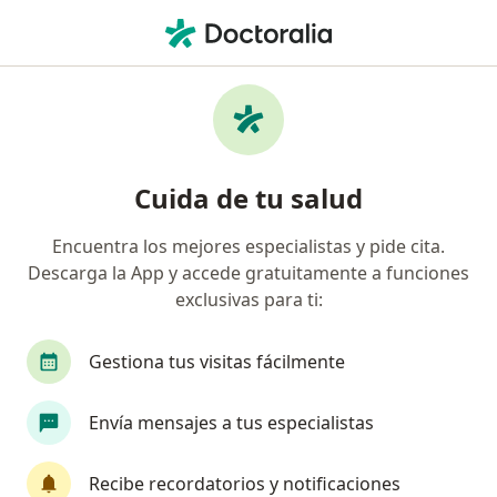
Men
Músculo De La Ingle Tensionado • Cartagena, Bolívar
Filtros
• 1
Seguro
Mapa
Especialistas en Músculo de la ingle
Cuida de tu salud
tensionado en Cartagena
Encuentra los mejores especialistas y pide cita.
Descarga la App y accede gratuitamente a funciones
¿Qué especialidad estás buscando?
exclusivas para ti:
Fisioterapeuta
Técnico en Laboratorio
Mé
Gestiona tus visitas fácilmente
Envía mensajes a tus especialistas
Recibe recordatorios y notificaciones