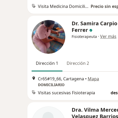
Visita Medicina Domiciliaria
Precio sin es
Dr. Samira Carpio
Ferrer
·
Ver más
Fisioterapeuta
Dirección 1
Dirección 2
Cr65#19_66, Cartagena
•
Mapa
DOMICILIARIO
Visitas sucesivas Fisioterapia
des
Dra. Vilma Merce
Velasquez Barrio