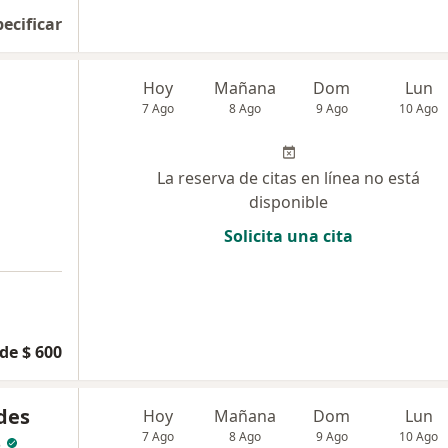
pecificar
Hoy
Mañana
Dom
Lun
7 Ago
8 Ago
9 Ago
10 Ago
La reserva de citas en línea no está
disponible
Solicita una cita
de $ 600
des
Hoy
Mañana
Dom
Lun
s
7 Ago
8 Ago
9 Ago
10 Ago