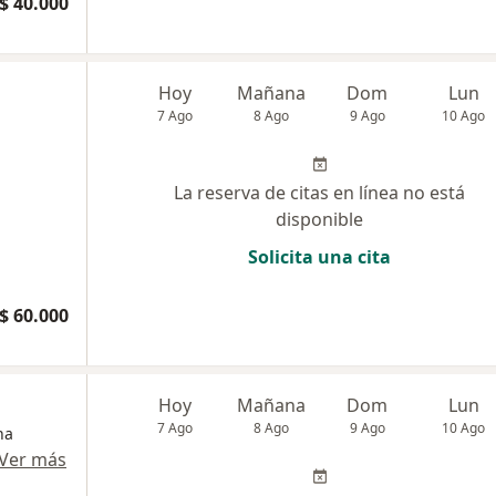
$ 40.000
Hoy
Mañana
Dom
Lun
7 Ago
8 Ago
9 Ago
10 Ago
La reserva de citas en línea no está
disponible
Solicita una cita
$ 60.000
Hoy
Mañana
Dom
Lun
7 Ago
8 Ago
9 Ago
10 Ago
na
Ver más