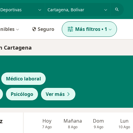
dad, enfermedad o nombre
p. ej. Bogotá
nibles
Seguro
Más filtros
•
1
en Cartagena
Médico laboral
Psicólogo
Ver más
z
Hoy
Mañana
Dom
Lun
7 Ago
8 Ago
9 Ago
10 Ago