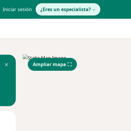
Iniciar sesión
¿Eres un especialista?
Ampliar mapa
Mar
Mié
Jue
11 Ago
12 Ago
13 Ago