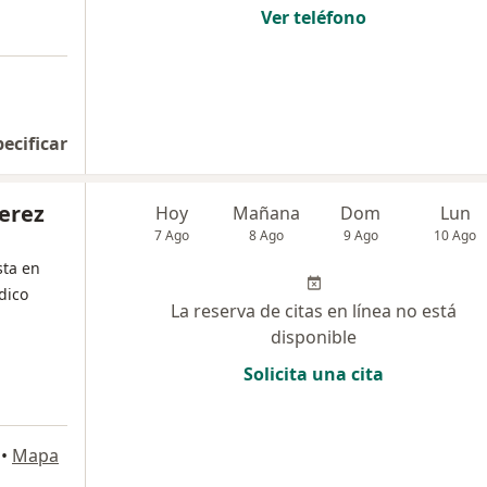
Ver teléfono
pecificar
erez
Hoy
Mañana
Dom
Lun
7 Ago
8 Ago
9 Ago
10 Ago
sta en
dico
La reserva de citas en línea no está
disponible
Solicita una cita
a
•
Mapa