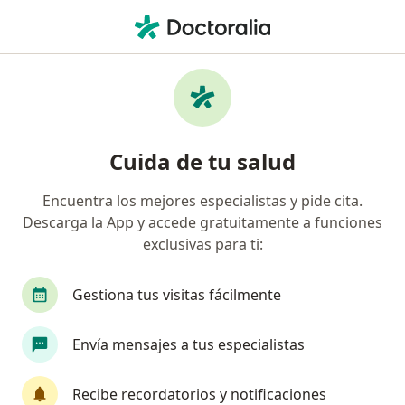
Men
Ataxias • Medellín, Antioquia
Filtros
• 1
Mapa
Especialistas en Ataxias en Medellín
Cuida de tu salud
Encuentra los mejores especialistas y pide cita.
¿Qué especialidad estás buscando?
Descarga la App y accede gratuitamente a funciones
Fisioterapeuta
Psicólogo
Terapeuta ocup
exclusivas para ti:
Gestiona tus visitas fácilmente
Envía mensajes a tus especialistas
Recibe recordatorios y notificaciones