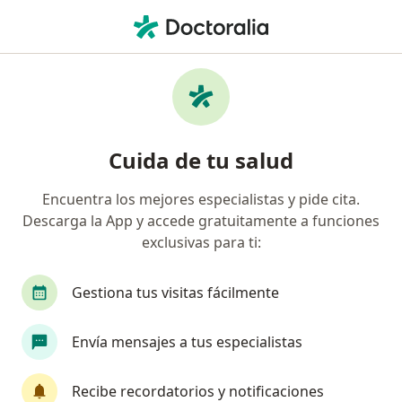
Men
Balanitis • Medellín, Antioquia
Filtros
• 1
Seguro
Mapa
Especialistas en Balanitis en Medellín
Cuida de tu salud
Encuentra los mejores especialistas y pide cita.
¿Qué especialidad estás buscando?
Descarga la App y accede gratuitamente a funciones
Urólogo
Dermatólogo
Ginecólogo
Or
exclusivas para ti:
Gestiona tus visitas fácilmente
Envía mensajes a tus especialistas
Recibe recordatorios y notificaciones