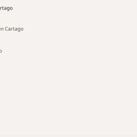
rtago
en Cartago
o
ía: Otras enfermedades en Cartago