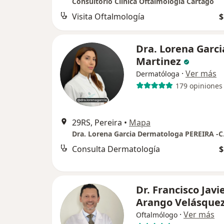
Consultorio Clinica Oftalmología Cartago
Visita Oftalmología
$
Dra. Lorena Garci
Martinez
·
Ver más
Dermatóloga
179 opiniones
29RS, Pereira
•
Mapa
Consulta Dermatología
$
Dr. Francisco Javi
Arango Velásque
·
Ver más
Oftalmólogo