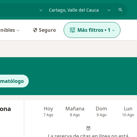
dad, enfermedad o nombre
p. ej. Bogotá
nibles
Seguro
Más filtros
•
1
rmatólogo
dona
Hoy
Mañana
Dom
Lun
7 Ago
8 Ago
9 Ago
10 Ago
La reserva de citas en línea no está