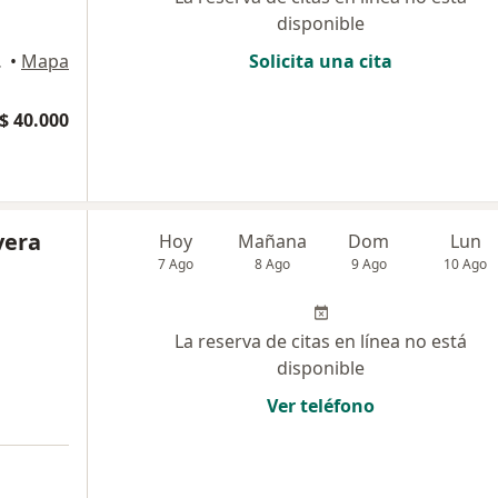
disponible
artago
•
Mapa
Solicita una cita
$ 40.000
vera
Hoy
Mañana
Dom
Lun
7 Ago
8 Ago
9 Ago
10 Ago
La reserva de citas en línea no está
disponible
Ver teléfono