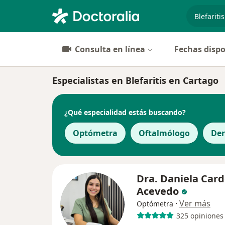
especiali
Consulta en línea
Fechas dispo
Especialistas en Blefaritis en Cartago
¿Qué especialidad estás buscando?
Optómetra
Oftalmólogo
De
Dra. Daniela Car
Acevedo
·
Ver más
Optómetra
325 opiniones