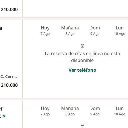
 210.000
a
Hoy
Mañana
Dom
Lun
7 Ago
8 Ago
9 Ago
10 Ago
La reserva de citas en línea no está
disponible
Ver teléfono
Dra. Lorena Garcia Dermatologa PEREIRA -C.C. Cerritos Mall, Torre Medica, Piso 9
 210.000
er
Hoy
Mañana
Dom
Lun
z
7 Ago
8 Ago
9 Ago
10 Ago