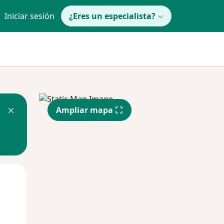
Iniciar sesión
¿Eres un especialista?
Ampliar mapa
Mar
Mié
Jue
11 Ago
12 Ago
13 Ago