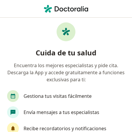
Men
Bocio • Ibagué, Tolima
Filtros
• 1
Seguro
Mapa
Especialistas en Bocio en Ibagué
Cuida de tu salud
Encuentra los mejores especialistas y pide cita.
¿Qué especialidad estás buscando?
Descarga la App y accede gratuitamente a funciones
Internista
Endocrinólogo
exclusivas para ti:
Gestiona tus visitas fácilmente
Envía mensajes a tus especialistas
Recibe recordatorios y notificaciones