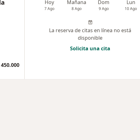
la
Hoy
Mañana
Dom
Lun
7 Ago
8 Ago
9 Ago
10 Ago
La reserva de citas en línea no está
disponible
Solicita una cita
 450.000