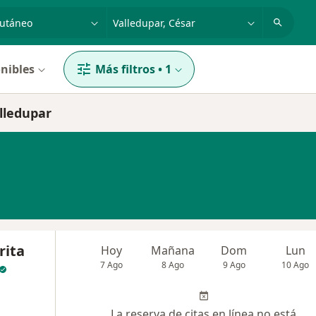
dad, enfermedad o nombre
p. ej. Bogotá
nibles
Más filtros
•
1
lledupar
rita
Hoy
Mañana
Dom
Lun
7 Ago
8 Ago
9 Ago
10 Ago
La reserva de citas en línea no está