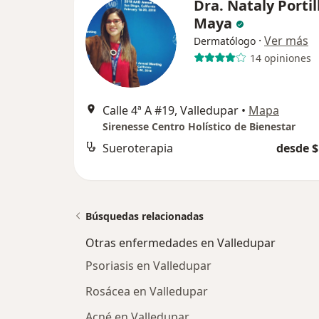
Dra. Nataly Portil
Maya
·
Ver más
Dermatólogo
14 opiniones
Calle 4ª A #19, Valledupar
•
Mapa
Sirenesse Centro Holístico de Bienestar
Sueroterapia
desde $
Búsquedas relacionadas
Otras enfermedades en Valledupar
Psoriasis en Valledupar
Rosácea en Valledupar
Acné en Valledupar