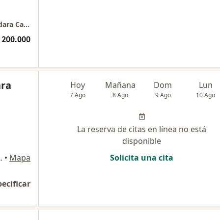
Consulta presencial - Clínica Hermanos Gándara Cadavid 3er Piso
 200.000
ara
Hoy
Mañana
Dom
Lun
7 Ago
8 Ago
9 Ago
10 Ago
La reserva de citas en línea no está
disponible
edupar, Cesar, Valledupar
•
Mapa
Solicita una cita
pecificar