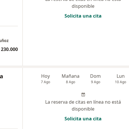
disponible
Solicita una cita
Muñoz
 230.000
ra
Hoy
Mañana
Dom
Lun
7 Ago
8 Ago
9 Ago
10 Ago
La reserva de citas en línea no está
disponible
Solicita una cita
a