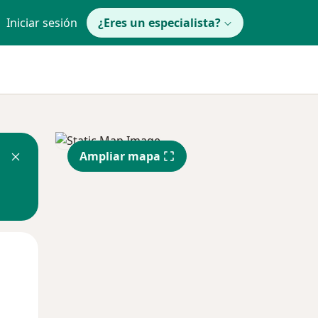
Iniciar sesión
¿Eres un especialista?
Ampliar mapa
Mar
Mié
Jue
11 Ago
12 Ago
13 Ago