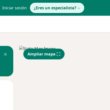
Iniciar sesión
¿Eres un especialista?
Ampliar mapa
Mié
Jue
Vie
12 Ago
13 Ago
14 Ago