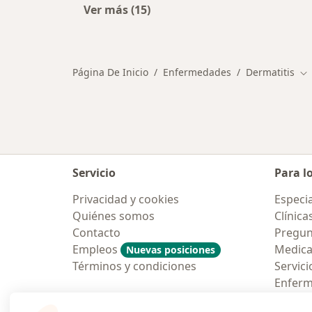
Ver más (15)
Más en esta categoría: Otras enfe
Página De Inicio
Enfermedades
Dermatitis
Ca
Servicio
Para l
Privacidad y cookies
Especia
Quiénes somos
Clínica
Contacto
Pregun
Empleos
Medic
Nuevas posiciones
Términos y condiciones
Servici
Enfer
Pregun