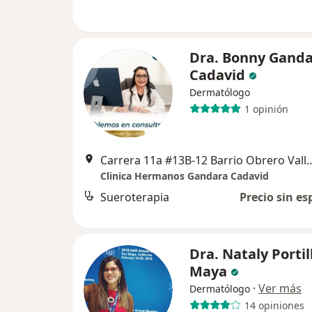
Dra. Bonny Gand
Cadavid
Dermatólogo
1 opinión
Carrera 11a #13B-12 Barrio Obrero Vall
Clinica Hermanos Gandara Cadavid
Sueroterapia
Precio sin es
Dra. Nataly Portil
Maya
·
Ver más
Dermatólogo
14 opiniones