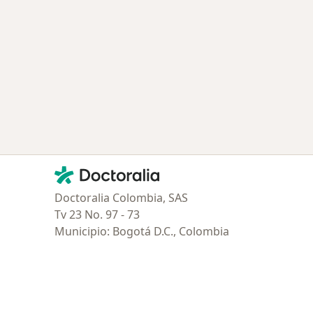
Contacto
Doctoralia - Página de inicio
Doctoralia Colombia, SAS
Tv 23 No. 97 - 73
Municipio: Bogotá D.C., Colombia