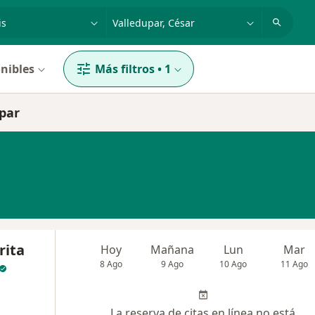
dad, enfermedad o nombre
p. ej. Bogotá
nibles
Más filtros
•
1
upar
rita
Hoy
Mañana
Lun
Mar
8 Ago
9 Ago
10 Ago
11 Ago
La reserva de citas en línea no está