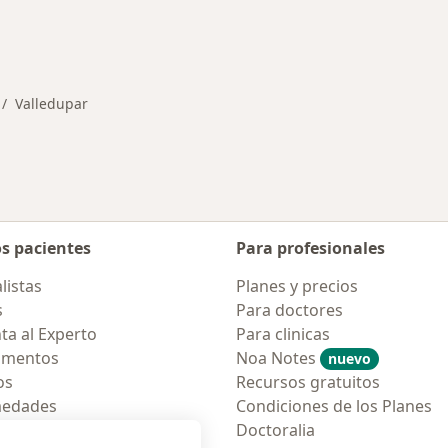
rmedades en Valledupar
Valledupar
mbiar de ciudad
os pacientes
Para profesionales
listas
Planes y precios
s
Para doctores
ta al Experto
Para clinicas
amentos
Noa Notes
nuevo
os
Recursos gratuitos
medades
Condiciones de los Planes
tas Frecuentes
Doctoralia