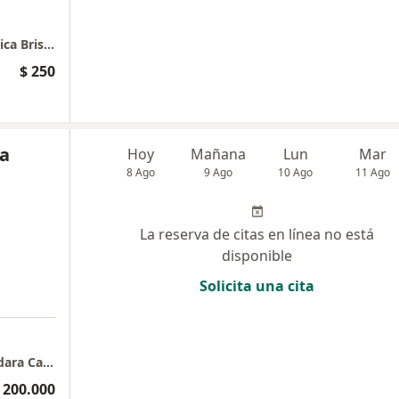
Consulta dermatológica y estética - Dra Jessica Brisson
$ 250
ra
Hoy
Mañana
Lun
Mar
8 Ago
9 Ago
10 Ago
11 Ago
La reserva de citas en línea no está
disponible
Solicita una cita
a
Consulta presencial - Clínica Hermanos Gándara Cadavid 3er Piso
 200.000