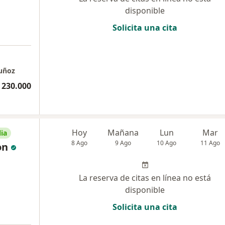
disponible
Solicita una cita
Muñoz
 230.000
Hoy
Mañana
Lun
Mar
ia
8 Ago
9 Ago
10 Ago
11 Ago
on
La reserva de citas en línea no está
disponible
Solicita una cita