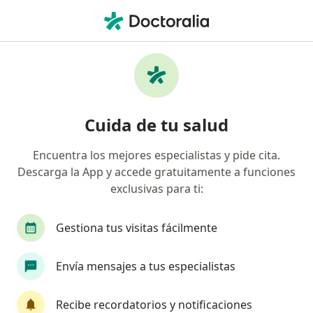
Men
Lunares • Valledupar, César
Filtros
• 1
Mapa
Especialistas en Lunares en Valledupar
Cuida de tu salud
Encuentra los mejores especialistas y pide cita.
¿Qué especialidad estás buscando?
Descarga la App y accede gratuitamente a funciones
Dermatólogo
exclusivas para ti:
Gestiona tus visitas fácilmente
Envía mensajes a tus especialistas
Recibe recordatorios y notificaciones