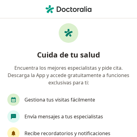
Men
Psoriasis • Valledupar, César
Filtros
• 1
Mapa
Especialistas en Psoriasis en Valledupar
Cuida de tu salud
Encuentra los mejores especialistas y pide cita.
¿Qué especialidad estás buscando?
Descarga la App y accede gratuitamente a funciones
Dermatólogo
Terapeuta complementario
exclusivas para ti:
Gestiona tus visitas fácilmente
Envía mensajes a tus especialistas
Recibe recordatorios y notificaciones