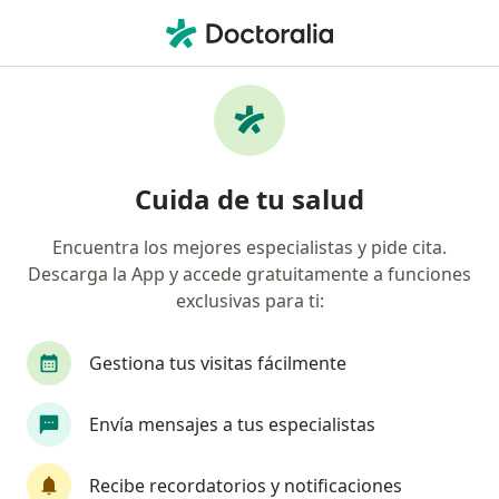
Men
Queloides • Valledupar, César
Filtros
• 1
Mapa
Especialistas en Queloides en Valledupar
Cuida de tu salud
Encuentra los mejores especialistas y pide cita.
¿Qué especialidad estás buscando?
Descarga la App y accede gratuitamente a funciones
Dermatólogo
exclusivas para ti:
Gestiona tus visitas fácilmente
Envía mensajes a tus especialistas
Recibe recordatorios y notificaciones