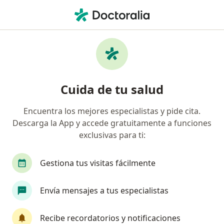
Men
Pérdida Del Cabello En Mujeres • Valledupar, César
Filtros
• 1
Mapa
Especialistas en Pérdida del cabello en
Cuida de tu salud
mujeres en Valledupar
Encuentra los mejores especialistas y pide cita.
Descarga la App y accede gratuitamente a funciones
¿Qué especialidad estás buscando?
exclusivas para ti:
Dermatólogo
Gestiona tus visitas fácilmente
Envía mensajes a tus especialistas
Recibe recordatorios y notificaciones