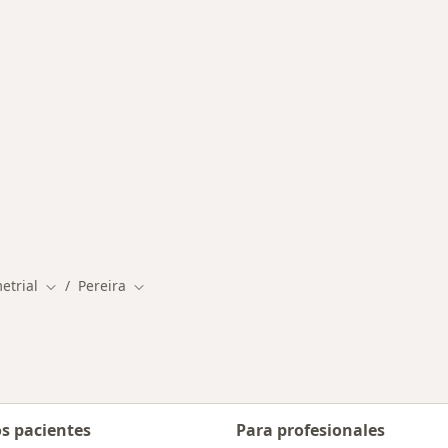
rmedades en Pereira
etrial
Pereira
Cambiar de ciudad
Cambiar de ciudad
os pacientes
Para profesionales