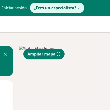
Iniciar sesión
¿Eres un especialista?
Ampliar mapa
Mié
Jue
Vie
12 Ago
13 Ago
14 Ago