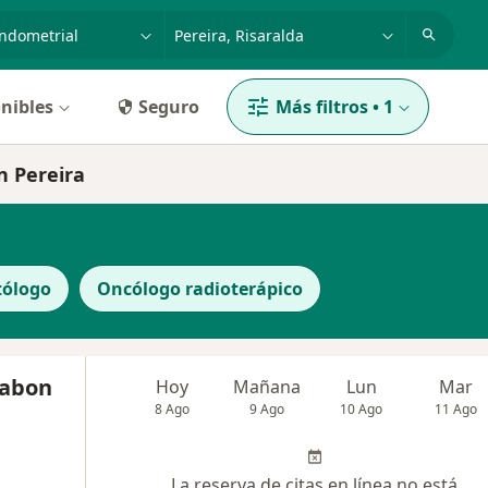
dad, enfermedad o nombre
p. ej. Bogotá
nibles
Seguro
Más filtros
•
1
n Pereira
ólogo
Oncólogo radioterápico
Pabon
Hoy
Mañana
Lun
Mar
8 Ago
9 Ago
10 Ago
11 Ago
La reserva de citas en línea no está