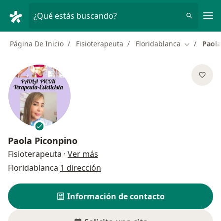
Men
¿Qué estás buscando?
Página De Inicio
Fisioterapeuta
Floridablanca
Paola
Cambiar de
Paola Piconpino
sobre las especializaciones
Fisioterapeuta
·
Ver más
Floridablanca
1 dirección
Información de contacto