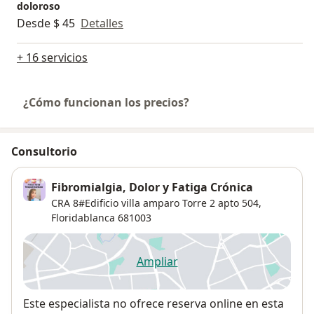
doloroso
Desde $ 45
Detalles
+ 16 servicios
¿Cómo funcionan los precios?
Consultorio
Fibromialgia, Dolor y Fatiga Crónica
CRA 8#Edificio villa amparo Torre 2 apto 504,
Floridablanca
681003
Ampliar
se abre en una nueva pestañ
Disponibilidad
Este especialista no ofrece reserva online en esta