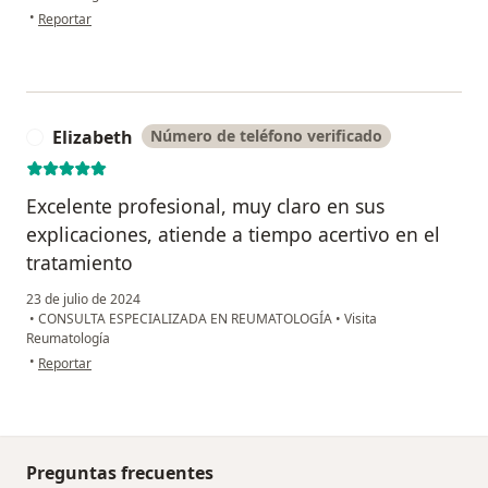
en opinión del usuario Isabel Delgado
•
Reportar
Elizabeth
Número de teléfono verificado
E
Excelente profesional, muy claro en sus
explicaciones, atiende a tiempo acertivo en el
tratamiento
23 de julio de 2024
•
CONSULTA ESPECIALIZADA EN REUMATOLOGÍA
•
Visita
Reumatología
en opinión del usuario Elizabeth
•
Reportar
Preguntas frecuentes