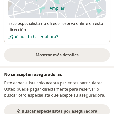
Ampliar
se abre en una nueva pestañ
Disponibilidad
Este especialista no ofrece reserva online en esta
dirección
¿Qué puedo hacer ahora?
Mostrar más detalles
sobre la dirección
No se aceptan aseguradoras
Este especialista sólo acepta pacientes particulares.
Usted puede pagar directamente para reservar, o
buscar otro especialista que acepte su aseguradora.
Buscar especialistas por aseguradora