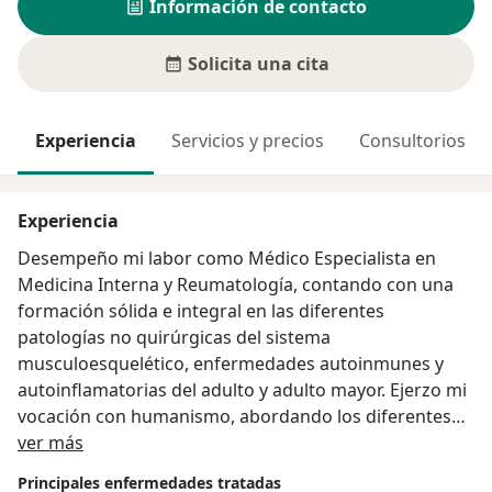
Información de contacto
Solicita una cita
Experiencia
Servicios y precios
Consultorios
Experiencia
Desempeño mi labor como Médico Especialista en
Medicina Interna y Reumatología, contando con una
formación sólida e integral en las diferentes
patologías no quirúrgicas del sistema
musculoesquelético, enfermedades autoinmunes y
autoinflamatorias del adulto y adulto mayor. Ejerzo mi
vocación con humanismo, abordando los diferentes
Acerca de mí
problemas clínicos con base en la mejor evidencia
ver más
científica disponible.
Principales enfermedades tratadas