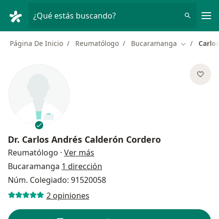
Men
¿Qué estás buscando?
Página De Inicio
Reumatólogo
Bucaramanga
Carlo
Cambiar de
Dr.
Carlos Andrés Calderón Cordero
sobre las especializaciones
Reumatólogo
·
Ver más
Bucaramanga
1 dirección
Núm. Colegiado: 91520058
2 opiniones