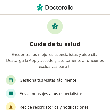
Men
Coronavirus Covid-19 • Cajicá, Cundinamarca
Filtros
• 1
Seguro
Mapa
Especialistas en Coronavirus COVID-19 en
Cuida de tu salud
Cajicá
Encuentra los mejores especialistas y pide cita.
Descarga la App y accede gratuitamente a funciones
¿Qué especialidad estás buscando?
exclusivas para ti:
Internista
Especialista en Medicina Familiar
Gestiona tus visitas fácilmente
Envía mensajes a tus especialistas
Recibe recordatorios y notificaciones