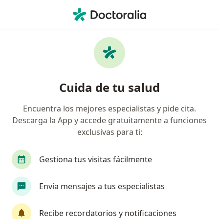
Men
Coronavirus Covid-19 • Soacha, Cundinamarca
Filtros
• 1
Seguro
Mapa
Especialistas en Coronavirus COVID-19 en
Cuida de tu salud
Soacha
Encuentra los mejores especialistas y pide cita.
Descarga la App y accede gratuitamente a funciones
¿Qué especialidad estás buscando?
exclusivas para ti:
Pediatra
Internista
Especialista en Medic
Gestiona tus visitas fácilmente
Envía mensajes a tus especialistas
Recibe recordatorios y notificaciones