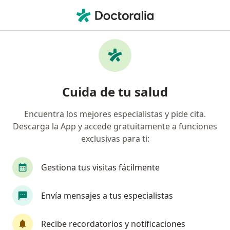
Men
¿Qué estás buscando?
Página De Inicio
Enfermedades
Neuropatías Motoras Y Sensoriales Hereditarias (Hmsn)
Neuropatías motoras y
Cuida de tu salud
sensoriales hereditarias (hmsn) -
Encuentra los mejores especialistas y pide cita.
Información, expertos y
Descarga la App y accede gratuitamente a funciones
preguntas frecuentes
exclusivas para ti:
Gestiona tus visitas fácilmente
Envía mensajes a tus especialistas
Información
Pregunta al Experto
Recibe recordatorios y notificaciones