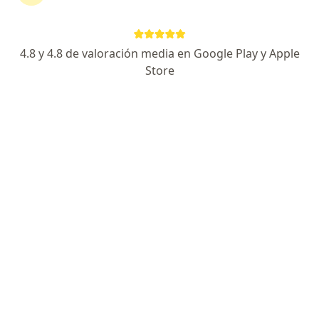
No descuides tu salud
Escoge la consulta en línea para empezar o
4.8 y 4.8 de valoración media en Google Play y Apple
continuar tu tratamiento sin salir de casa. Si lo
Store
necesitas, también puedes reservar una cita
presencial.
Mostrar especialistas
¿Cómo funciona?
Expertos en neuropatías motoras y
sensoriales hereditarias (hmsn)
Agustin Gutierrez Garavito