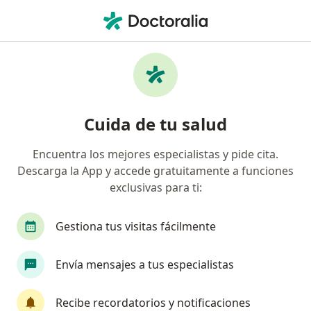
Men
Daltonismo • Barranquilla, Atlántico
Filtros
• 1
Seguro
Mapa
Especialistas en Daltonismo en Barranquilla
Cuida de tu salud
Encuentra los mejores especialistas y pide cita.
¿Qué especialidad estás buscando?
Descarga la App y accede gratuitamente a funciones
Oftalmólogo
Optómetra
exclusivas para ti:
Gestiona tus visitas fácilmente
Envía mensajes a tus especialistas
Recibe recordatorios y notificaciones