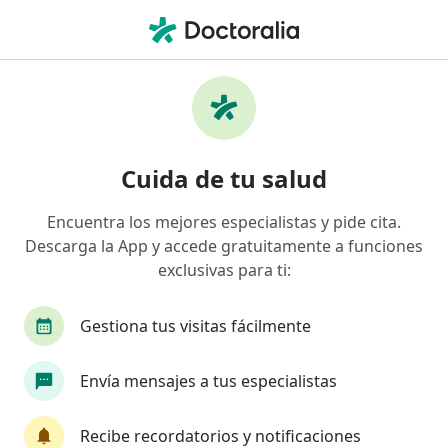
Men
Déficit De Motivación • Bello, Antioquia
Filtros
• 1
Seguro
Mapa
Especialistas en Déficit de motivación en
Cuida de tu salud
Bello
Encuentra los mejores especialistas y pide cita.
Descarga la App y accede gratuitamente a funciones
¿Qué especialidad estás buscando?
exclusivas para ti:
Psicólogo
Gestiona tus visitas fácilmente
Envía mensajes a tus especialistas
Recibe recordatorios y notificaciones