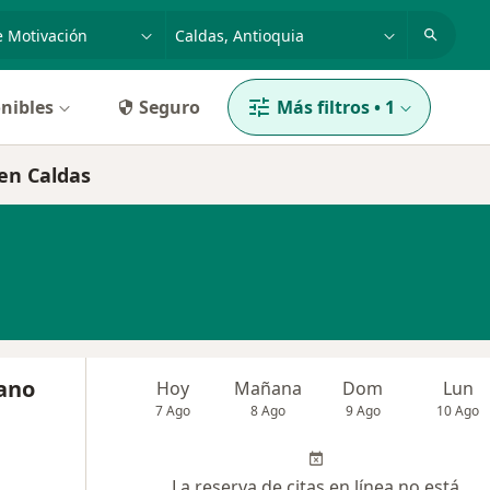
dad, enfermedad o nombre
p. ej. Bogotá
nibles
Seguro
Más filtros
•
1
 en Caldas
rano
Hoy
Mañana
Dom
Lun
7 Ago
8 Ago
9 Ago
10 Ago
La reserva de citas en línea no está