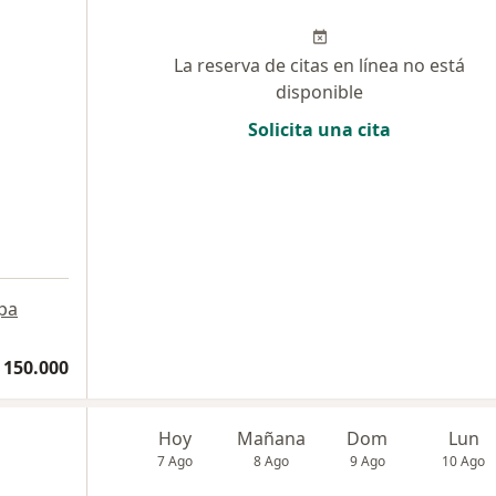
La reserva de citas en línea no está
disponible
Solicita una cita
pa
 150.000
Hoy
Mañana
Dom
Lun
7 Ago
8 Ago
9 Ago
10 Ago