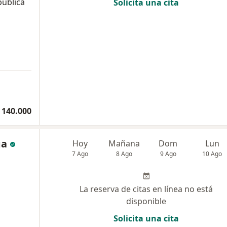
pública
Solicita una cita
a
 140.000
ga
Hoy
Mañana
Dom
Lun
7 Ago
8 Ago
9 Ago
10 Ago
La reserva de citas en línea no está
disponible
Solicita una cita