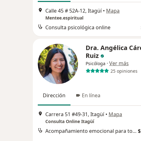
Calle 45 # 52A-12, Itagüí
•
Mapa
Mentee.espiritual
Consulta psicológica online
Dra. Angélica Cá
Ruiz
·
Ver más
Psicóloga
25 opiniones
Dirección
En línea
Carrera 51 #49-31, Itagüí
•
Mapa
Consulta Online Itagüí
Acompañamiento emocional para tomar decisiones
$