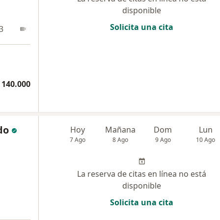
disponible
Solicita una cita
3
En línea
 140.000
do
Hoy
Mañana
Dom
Lun
7 Ago
8 Ago
9 Ago
10 Ago
La reserva de citas en línea no está
disponible
Solicita una cita