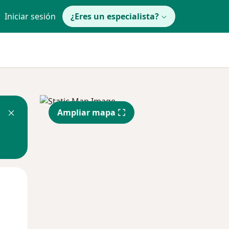
Iniciar sesión
¿Eres un especialista?
Ampliar mapa
Mar
Mié
Jue
11 Ago
12 Ago
13 Ago