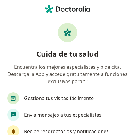
Men
Déficit De Motivación • El Santuario, Antioquia
Filtros
• 1
Mapa
Especialistas en Déficit de motivación en El
Cuida de tu salud
Santuario
Encuentra los mejores especialistas y pide cita.
Descarga la App y accede gratuitamente a funciones
¿Qué especialidad estás buscando?
exclusivas para ti:
Psicólogo
Gestiona tus visitas fácilmente
Envía mensajes a tus especialistas
Recibe recordatorios y notificaciones