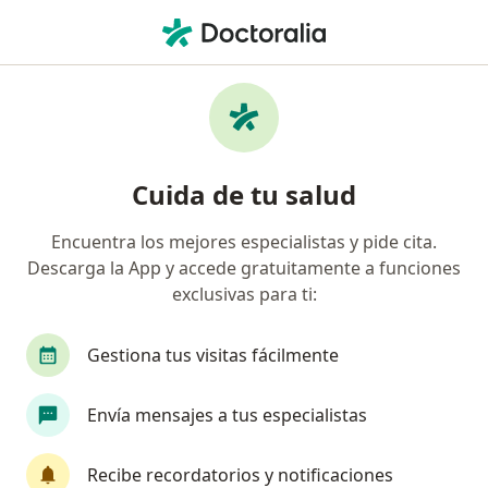
Men
Dehiscencia Por Herida • Chía, Cundinamarca
Filtros
• 1
Seguro
Mapa
Especialistas en Dehiscencia por Herida en
Cuida de tu salud
Chía
Encuentra los mejores especialistas y pide cita.
Descarga la App y accede gratuitamente a funciones
¿Qué especialidad estás buscando?
exclusivas para ti:
Cirujano plástico
Gestiona tus visitas fácilmente
Envía mensajes a tus especialistas
Recibe recordatorios y notificaciones