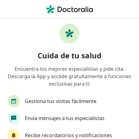
Men
¿Qué estás buscando?
Página De Inicio
Enfermedades
Labio Y Paladar Hendido
Labio y paladar hendido -
Cuida de tu salud
Información, expertos y
Encuentra los mejores especialistas y pide cita.
preguntas frecuentes
Descarga la App y accede gratuitamente a funciones
exclusivas para ti:
Gestiona tus visitas fácilmente
Información
Envía mensajes a tus especialistas
Recibe recordatorios y notificaciones