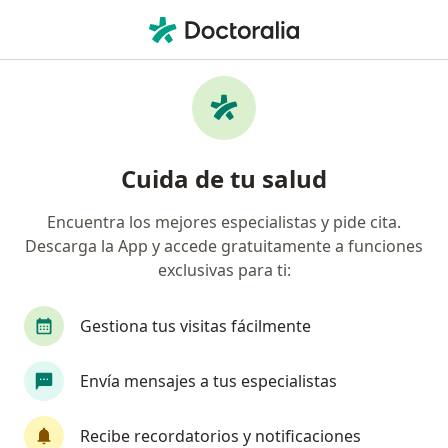
Men
Dependencia Emocional • Funza, Cundinamarca
Filtros
• 1
Mapa
Especialistas en Dependencia emocional en
Cuida de tu salud
Funza
Encuentra los mejores especialistas y pide cita.
Descarga la App y accede gratuitamente a funciones
¿Qué especialidad estás buscando?
exclusivas para ti:
Psicólogo
Terapeuta complementario
Gestiona tus visitas fácilmente
Envía mensajes a tus especialistas
Recibe recordatorios y notificaciones