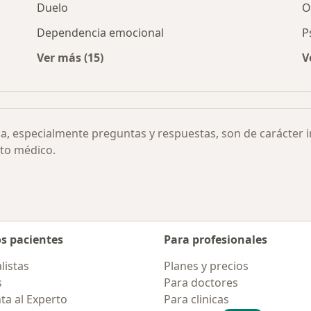
Duelo
O
Dependencia emocional
P
Ver más (15)
V
compulsiva por ciudad
Más en esta categoría: Otras enfermedades
ia, especialmente preguntas y respuestas, son de carácter 
to médico.
os pacientes
Para profesionales
listas
Planes y precios
s
Para doctores
ta al Experto
Para clinicas