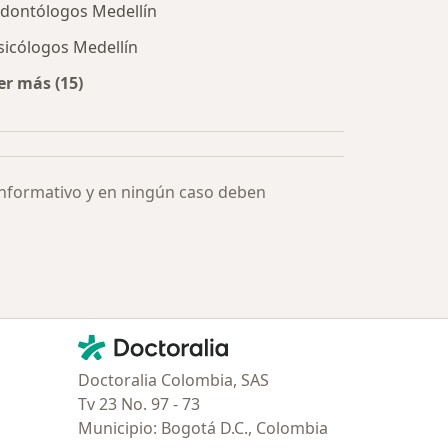
dontólogos Medellín
sicólogos Medellín
er más (15)
Más en esta categoría: Especialistas más solicitados
informativo y en ningún caso deben
Contacto
Doctoralia - Página de inicio
Doctoralia Colombia, SAS
Tv 23 No. 97 - 73
Municipio: Bogotá D.C., Colombia