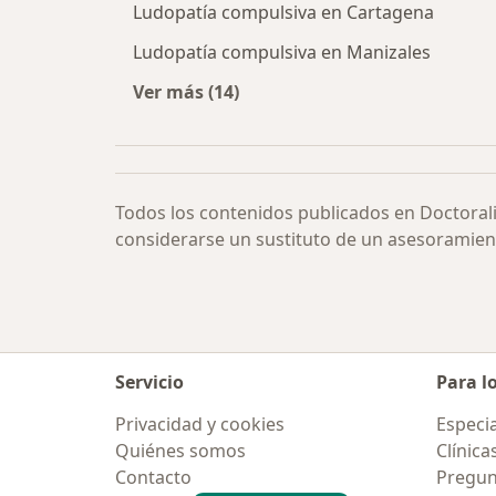
Ludopatía compulsiva en Cartagena
Ludopatía compulsiva en Manizales
Ver más (14)
Más en esta categoría: Ludopatía 
Todos los contenidos publicados en Doctoral
considerarse un sustituto de un asesoramien
Servicio
Para l
Privacidad y cookies
Especia
Quiénes somos
Clínica
Contacto
Pregun