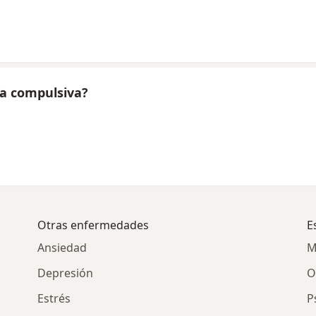
ía compulsiva?
Otras enfermedades
E
Ansiedad
M
Depresión
O
Estrés
P