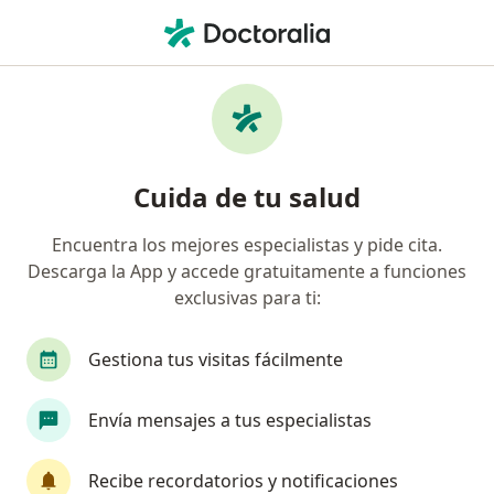
Men
¿Qué estás buscando?
Página De Inicio
Enfermedades
Encopresis
Encopresis - Información,
Cuida de tu salud
expertos y preguntas frecuentes
Encuentra los mejores especialistas y pide cita.
Descarga la App y accede gratuitamente a funciones
exclusivas para ti:
Información
Pregunta al Experto
Gestiona tus visitas fácilmente
Envía mensajes a tus especialistas
No descuides tu salud
Escoge la consulta en línea para empezar o
Recibe recordatorios y notificaciones