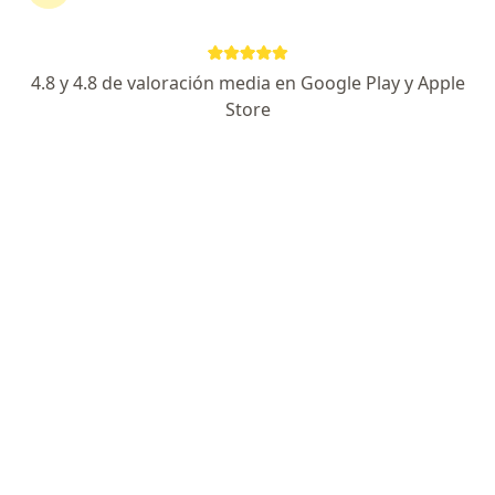
continuar tu tratamiento sin salir de casa. Si lo
necesitas, también puedes reservar una cita
presencial.
4.8 y 4.8 de valoración media en Google Play y Apple
Store
Mostrar especialistas
¿Cómo funciona?
Expertos en encopresis
Sandra Sanmartin Safar
Psicólogo
Cartagena