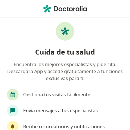
Men
Trastorno De Pánico • Funza, Cundinamarca
Filtros
• 1
Mapa
Especialistas en Trastorno de pánico en
Cuida de tu salud
Funza
Encuentra los mejores especialistas y pide cita.
Descarga la App y accede gratuitamente a funciones
¿Qué especialidad estás buscando?
exclusivas para ti:
Psicólogo
Psiquiatra
Gestiona tus visitas fácilmente
Envía mensajes a tus especialistas
Recibe recordatorios y notificaciones