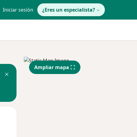
Iniciar sesión
¿Eres un especialista?
Ampliar mapa
Mié
Jue
Vie
12 Ago
13 Ago
14 Ago