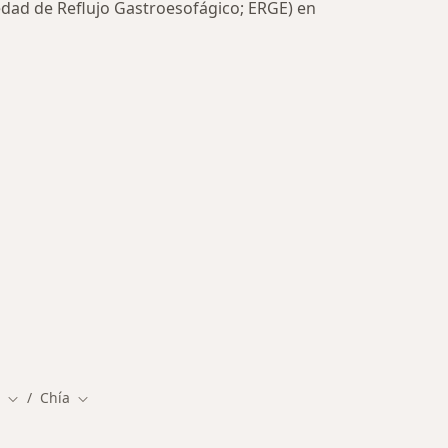
dad de Reflujo Gastroesofágico; ERGE) en
Chía
Cambiar de ciudad
Cambiar de ciudad