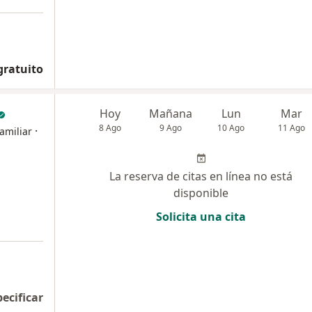
gratuito
Hoy
Mañana
Lun
Mar
8 Ago
9 Ago
10 Ago
11 Ago
·
amiliar
La reserva de citas en línea no está
disponible
Solicita una cita
pecificar