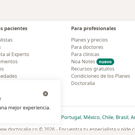
os pacientes
Para profesionales
listas
Planes y precios
s
Para doctores
ta al Experto
Para clinicas
amentos
Noa Notes
nuevo
os
Recursos gratuitos
medades
Condiciones de los Planes
tas Frecuentes
Doctoralia
ión para móvil
e
na mejor experiencia.
ueva pestaña
en una nueva pestaña
e abre en una nueva pestaña
se abre en una nueva pestaña
se abre en una nueva pestaña
se abre en una nueva pestaña
se abre en una nueva p
se abre en una
se abre e
se
Italia
,
Deutschland
,
Česko
,
Portugal
,
México
,
Chile
,
Brasil
,
A
w.doctoralia.co © 2026 - Encuentra tu especialista y pide c