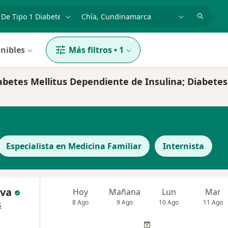
dad, enfermedad o nombre
p. ej. Bogotá
nibles
Más filtros
•
1
iabetes Mellitus Dependiente de Insulina; Diabetes
Especialista en Medicina Familiar
Internista
lva
Hoy
Mañana
Lun
Mar
8 Ago
9 Ago
10 Ago
11 Ago
s