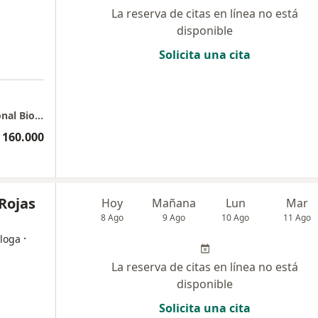
La reserva de citas en línea no está
disponible
Solicita una cita
a
Chía - Consulta Domiciliaria Medicina Funcional Biorreguladora
 160.000
Rojas
Hoy
Mañana
Lun
Mar
8 Ago
9 Ago
10 Ago
11 Ago
·
loga
La reserva de citas en línea no está
disponible
Solicita una cita