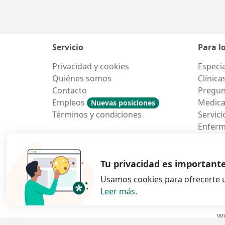
Servicio
Para l
Privacidad y cookies
Especia
Quiénes somos
Clínica
Contacto
Pregun
Empleos
Medic
Nuevas posiciones
Términos y condiciones
Servici
Enfer
Pregun
Aplicac
Tu privacidad es important
Usamos cookies para ofrecerte u
Leer más
.
se abre en una n
se abre 
s
Polska
,
Türkiye
,
España
,
ww