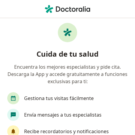
Men
Diabetes Tipo 2 • Funza, Cundinamarca
Filtros
• 1
Seguro
Mapa
Especialistas en Diabetes tipo 2 en Funza
Cuida de tu salud
Encuentra los mejores especialistas y pide cita.
¿Qué especialidad estás buscando?
Descarga la App y accede gratuitamente a funciones
Médico general
Médico laboral
exclusivas para ti:
Gestiona tus visitas fácilmente
Envía mensajes a tus especialistas
Recibe recordatorios y notificaciones