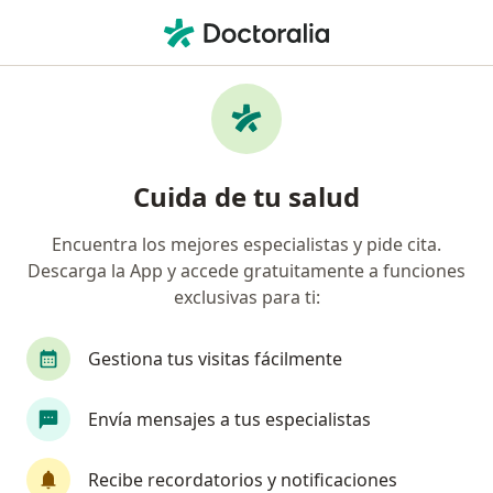
Men
Diabetes Tipo 2 • Soacha, Cundinamarca
Filtros
• 1
Mapa
Especialistas en Diabetes tipo 2 en Soacha
Cuida de tu salud
Encuentra los mejores especialistas y pide cita.
¿Qué especialidad estás buscando?
Descarga la App y accede gratuitamente a funciones
Médico general
Especialista en Medicina Famil
exclusivas para ti:
Gestiona tus visitas fácilmente
Envía mensajes a tus especialistas
Recibe recordatorios y notificaciones