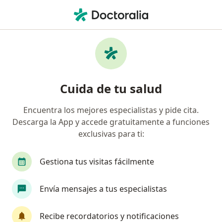
Men
Malposiciones Dentales • Manizales, Caldas
Filtros
• 1
Seguro
Mapa
Especialistas en Malposiciones dentales en
Cuida de tu salud
Manizales
Encuentra los mejores especialistas y pide cita.
Descarga la App y accede gratuitamente a funciones
¿Qué especialidad estás buscando?
exclusivas para ti:
Odontólogo
Odontopediatra
Cirujano ma
Gestiona tus visitas fácilmente
Envía mensajes a tus especialistas
Recibe recordatorios y notificaciones