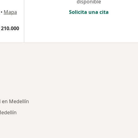
disponible
•
Mapa
Solicita una cita
 210.000
l en Medellín
edellín