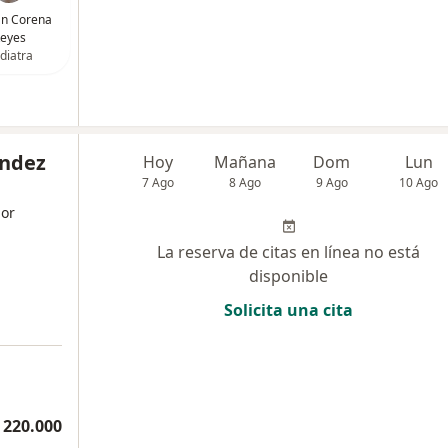
ván Corena
eyes
diatra
andez
Hoy
Mañana
Dom
Lun
7 Ago
8 Ago
9 Ago
10 Ago
dor
La reserva de citas en línea no está
disponible
Solicita una cita
 220.000