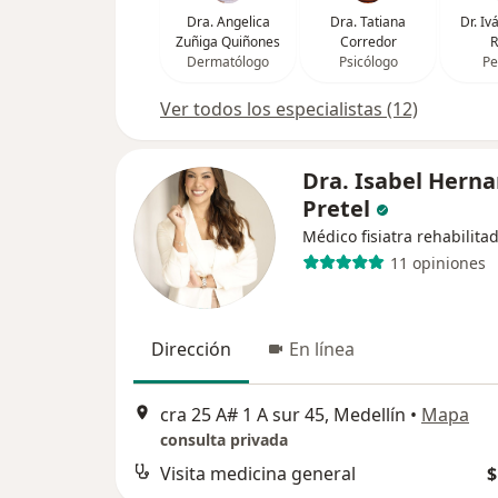
Dra. Angelica
Dra. Tatiana
Dr. I
Zuñiga Quiñones
Corredor
R
Dermatólogo
Psicólogo
Pe
Ver todos los especialistas (12)
Dra. Isabel Hern
Pretel
Médico fisiatra rehabilita
11 opiniones
Dirección
En línea
cra 25 A# 1 A sur 45, Medellín
•
Mapa
consulta privada
Visita medicina general
$