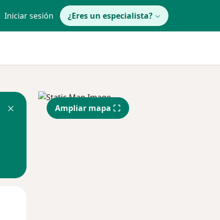
Iniciar sesión
¿Eres un especialista?
Ampliar mapa
Mar
Mié
Jue
11 Ago
12 Ago
13 Ago