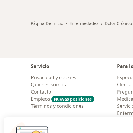
Más en esta categoría: Otras enfe
Página De Inicio
Enfermedades
Dolor Crónico
Servicio
Para l
Privacidad y cookies
Especia
Quiénes somos
Clínica
Contacto
Pregun
Empleos
Medic
Nuevas posiciones
Términos y condiciones
Servici
Enfer
Pregun
Aplicac