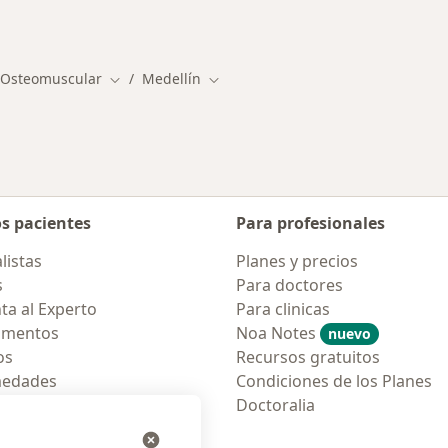
rmedades en Medellín
 Osteomuscular
Medellín
Cambiar de ciudad
Cambiar de ciudad
os pacientes
Para profesionales
listas
Planes y precios
s
Para doctores
ta al Experto
Para clinicas
amentos
Noa Notes
nuevo
os
Recursos gratuitos
medades
Condiciones de los Planes
tas Frecuentes
Doctoralia
ión para móvil