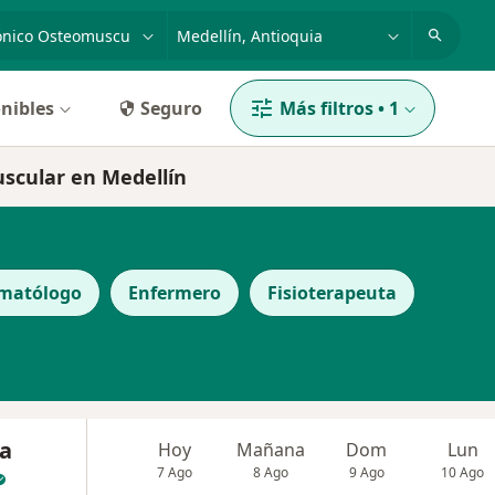
dad, enfermedad o nombre
p. ej. Bogotá
nibles
Seguro
Más filtros
•
1
uscular en Medellín
matólogo
Enfermero
Fisioterapeuta
ia
Hoy
Mañana
Dom
Lun
7 Ago
8 Ago
9 Ago
10 Ago