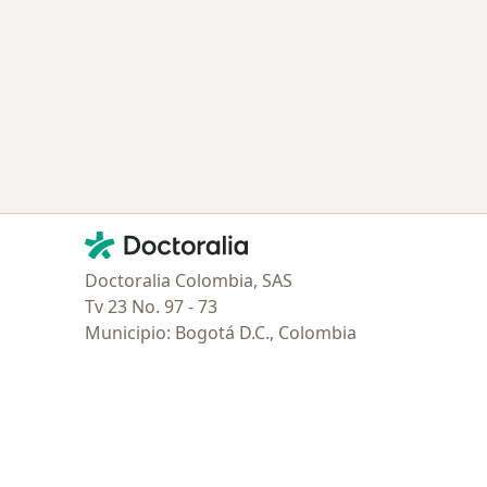
Contacto
Doctoralia - Página de inicio
Doctoralia Colombia, SAS
Tv 23 No. 97 - 73
Municipio: Bogotá D.C., Colombia