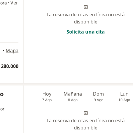
·
Ver
dora
La reserva de citas en línea no está
disponible
Solicita una cita
or San Lucas, Medellín
•
Mapa
 280.000
ro
Hoy
Mañana
Dom
Lun
7 Ago
8 Ago
9 Ago
10 Ago
dor
La reserva de citas en línea no está
disponible