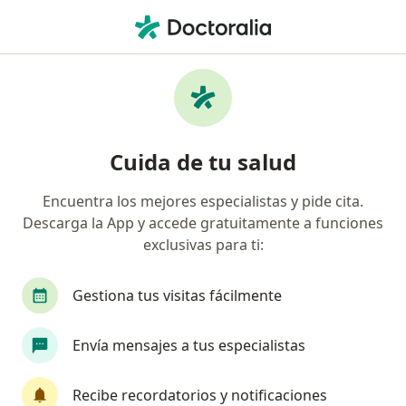
Men
Bursitis De Cadera • Medellín, Antioquia
Filtros
• 1
Seguro
Mapa
Especialistas en Bursitis de cadera en
Cuida de tu salud
Medellín
Encuentra los mejores especialistas y pide cita.
Descarga la App y accede gratuitamente a funciones
¿Qué especialidad estás buscando?
exclusivas para ti:
Médico fisiatra rehabilitador
Dermatólogo
Gestiona tus visitas fácilmente
Envía mensajes a tus especialistas
Recibe recordatorios y notificaciones