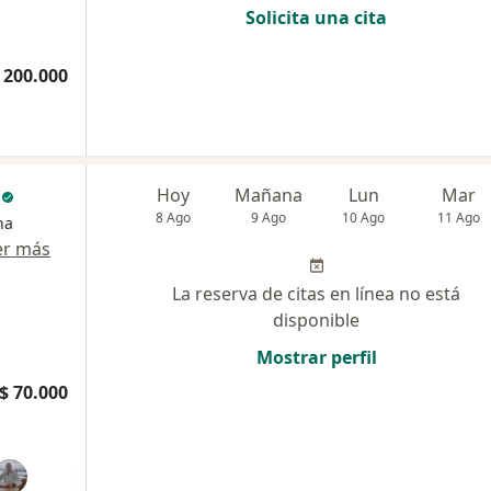
Solicita una cita
 200.000
c
Hoy
Mañana
Lun
Mar
8 Ago
9 Ago
10 Ago
11 Ago
na
er más
La reserva de citas en línea no está
disponible
Mostrar perfil
$ 70.000