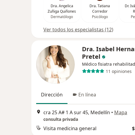
Dra. Angelica
Dra. Tatiana
Dr. I
Zuñiga Quiñones
Corredor
R
Dermatólogo
Psicólogo
Pe
Ver todos los especialistas (12)
Dra. Isabel Hern
Pretel
Médico fisiatra rehabilita
11 opiniones
Dirección
En línea
cra 25 A# 1 A sur 45, Medellín
•
Mapa
consulta privada
Visita medicina general
$