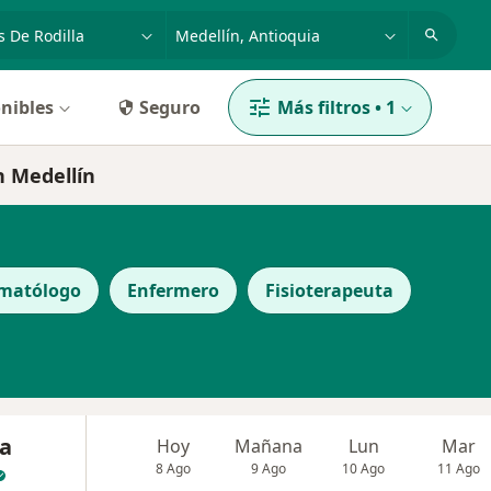
dad, enfermedad o nombre
p. ej. Bogotá
nibles
Seguro
Más filtros
•
1
en Medellín
matólogo
Enfermero
Fisioterapeuta
ia
Hoy
Mañana
Lun
Mar
8 Ago
9 Ago
10 Ago
11 Ago