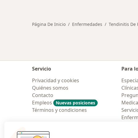
Más en esta categoría: Otras enfe
Página De Inicio
Enfermedades
Tendinitis De 
Servicio
Para l
Privacidad y cookies
Especia
Quiénes somos
Clínica
Contacto
Pregun
Empleos
Medic
Nuevas posiciones
Términos y condiciones
Servici
Enfer
Pregun
Aplicac