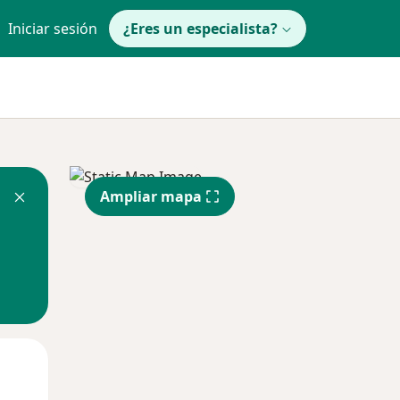
Iniciar sesión
¿Eres un especialista?
Ampliar mapa
Mié
Jue
Vie
12 Ago
13 Ago
14 Ago