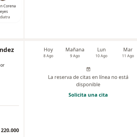
ván Corena
eyes
diatra
andez
Hoy
Mañana
Lun
Mar
8 Ago
9 Ago
10 Ago
11 Ago
dor
La reserva de citas en línea no está
disponible
Solicita una cita
 220.000