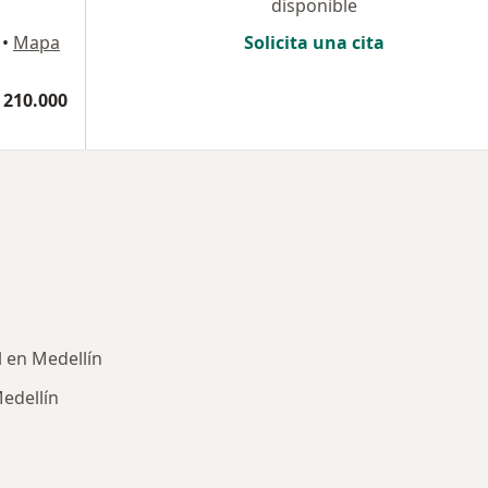
disponible
•
Mapa
Solicita una cita
 210.000
l en Medellín
edellín