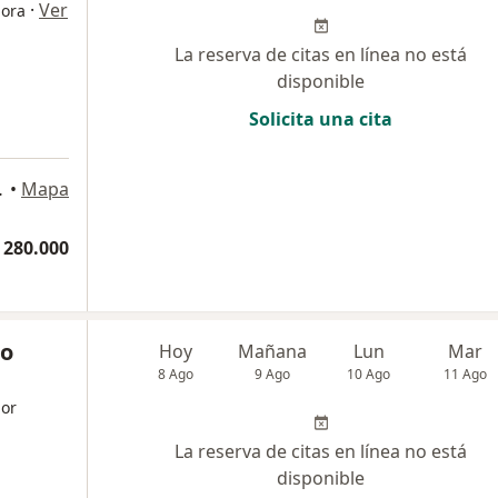
·
Ver
dora
La reserva de citas en línea no está
disponible
Solicita una cita
or San Lucas, Medellín
•
Mapa
 280.000
ro
Hoy
Mañana
Lun
Mar
8 Ago
9 Ago
10 Ago
11 Ago
dor
La reserva de citas en línea no está
disponible