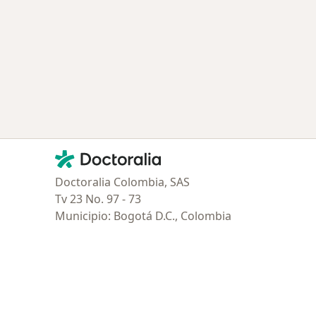
Contacto
Doctoralia - Página de inicio
Doctoralia Colombia, SAS
Tv 23 No. 97 - 73
Municipio: Bogotá D.C., Colombia