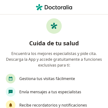
Men
Torcedura Músculo • Medellín, Antioquia
Filtros
• 1
Seguro
Mapa
Especialistas en Torcedura, músculo en
Cuida de tu salud
Medellín
Encuentra los mejores especialistas y pide cita.
Descarga la App y accede gratuitamente a funciones
¿Qué especialidad estás buscando?
exclusivas para ti:
Ortopedista y Traumatólogo
Médico fisiatra r
Gestiona tus visitas fácilmente
Envía mensajes a tus especialistas
Recibe recordatorios y notificaciones