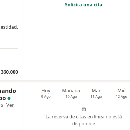
Solicita una cita
estidad,
 360.000
rnando
Hoy
Mañana
Mar
Mié
po
9 Ago
10 Ago
11 Ago
12 Ago
·
Ver
go
La reserva de citas en línea no está
disponible