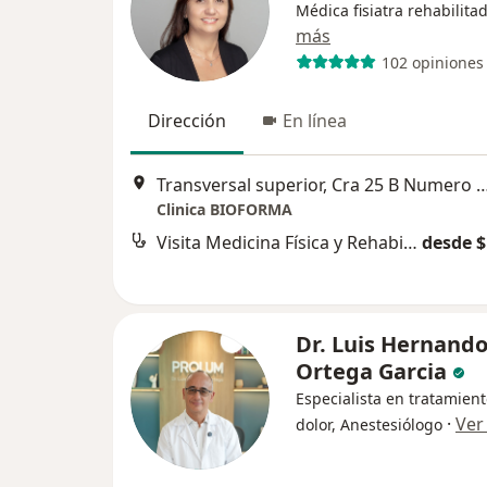
Médica fisiatra rehabilita
más
102 opiniones
Dirección
En línea
Transversal superior, Cra 25 B Numero 16A sur 211 Clinica Bioforma Sect
Clinica BIOFORMA
Visita Medicina Física y Rehabilitación
desde $
Dr. Luis Hernand
Ortega Garcia
Especialista en tratamient
·
Ver
dolor, Anestesiólogo