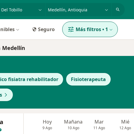
dad, enfermedad o nombre
p. ej. Bogotá
nibles
Seguro
Más filtros
•
1
n Medellín
co fisiatra rehabilitador
Fisioterapeuta
s
ia
Hoy
Mañana
Mar
Mié
9 Ago
10 Ago
11 Ago
12 Ago