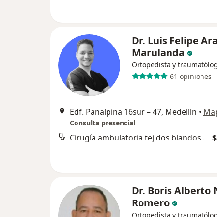
Dr. Luis Felipe A
Marulanda
Ortopedista y traumatólo
61 opiniones
Edf. Panalpina 16sur – 47, Medellín
•
Ma
Consulta presencial
Cirugía ambulatoria tejidos blandos de mano y muñeca
$
Dr. Boris Alberto
Romero
Ortopedista y traumatólo