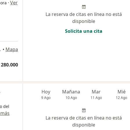
·
Ver
dora
La reserva de citas en línea no está
disponible
Solicita una cita
or San Lucas, Medellín
•
Mapa
 280.000
o
Hoy
Mañana
Mar
Mié
9 Ago
10 Ago
11 Ago
12 Ago
o del
 más
La reserva de citas en línea no está
disponible