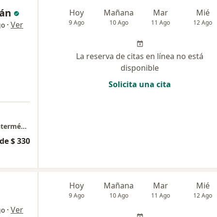
rán
Hoy
Mañana
Mar
Mié
9 Ago
10 Ago
11 Ago
12 Ago
·
Ver
go
La reserva de citas en línea no está
disponible
Solicita una cita
a
Consulta presencial Torre de Especialistas Intermédicas
de $ 330
Hoy
Mañana
Mar
Mié
9 Ago
10 Ago
11 Ago
12 Ago
·
Ver
go