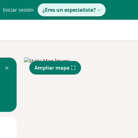
Iniciar sesión
¿Eres un especialista?
Ampliar mapa
Jue
Vie
Sáb
13 Ago
14 Ago
15 Ago