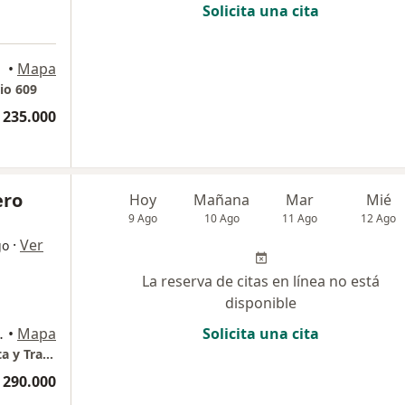
Solicita una cita
•
Mapa
io 609
 235.000
ero
Hoy
Mañana
Mar
Mié
9 Ago
10 Ago
11 Ago
12 Ago
·
Ver
go
La reserva de citas en línea no está
disponible
rio 408 piso 4, Medellín
•
Mapa
Solicita una cita
Colsultorio Dr Guillermo Forero - Ortopedista y Traumatólogo
 290.000