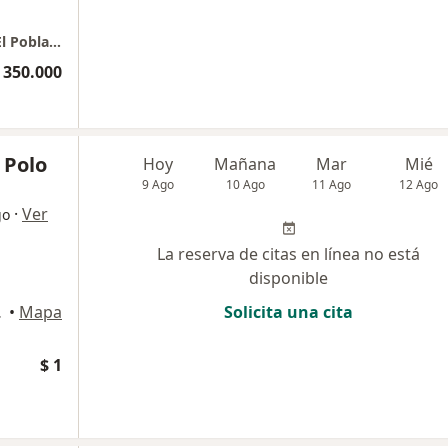
Torre Médica El Tesoro - Consultorio 1249 - El Poblado
 350.000
 Polo
Hoy
Mañana
Mar
Mié
9 Ago
10 Ago
11 Ago
12 Ago
·
Ver
go
La reserva de citas en línea no está
disponible
2., Medellín
•
Mapa
Solicita una cita
$ 1