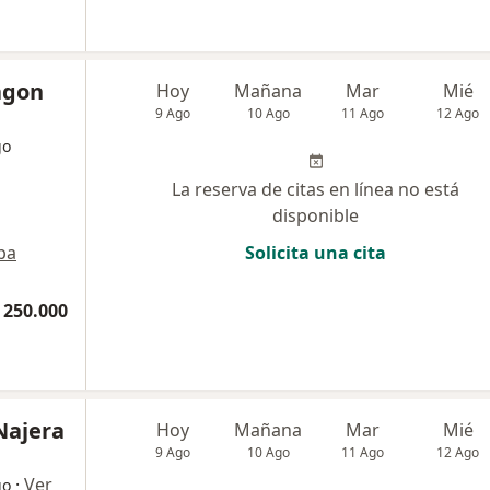
ragon
Hoy
Mañana
Mar
Mié
9 Ago
10 Ago
11 Ago
12 Ago
go
La reserva de citas en línea no está
disponible
pa
Solicita una cita
 250.000
 Najera
Hoy
Mañana
Mar
Mié
9 Ago
10 Ago
11 Ago
12 Ago
·
Ver
go