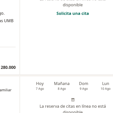
disponible
go.
Solicita una cita
vas UMB
 280.000
Hoy
Mañana
Dom
Lun
7 Ago
8 Ago
9 Ago
10 Ago
amiliar
La reserva de citas en línea no está
disponible