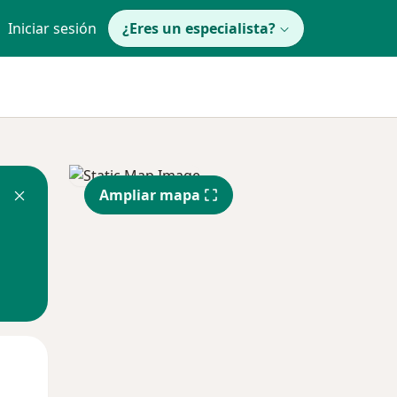
Iniciar sesión
¿Eres un especialista?
Ampliar mapa
Mar
Mié
Jue
11 Ago
12 Ago
13 Ago