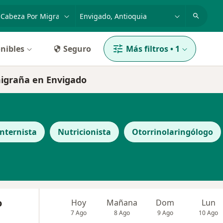
dad, enfermedad o nombre
p. ej. Bogotá
nibles
Seguro
Más filtros
•
1
migraña en Envigado
Internista
Nutricionista
Otorrinolaringólogo
o
Hoy
Mañana
Dom
Lun
7 Ago
8 Ago
9 Ago
10 Ago