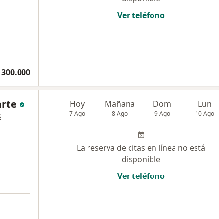
Ver teléfono
a
 300.000
arte
Hoy
Mañana
Dom
Lun
7 Ago
8 Ago
9 Ago
10 Ago
s
La reserva de citas en línea no está
disponible
Ver teléfono