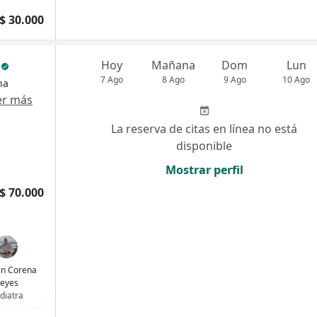
$ 30.000
c
Hoy
Mañana
Dom
Lun
7 Ago
8 Ago
9 Ago
10 Ago
na
er más
La reserva de citas en línea no está
disponible
Mostrar perfil
$ 70.000
ván Corena
eyes
diatra