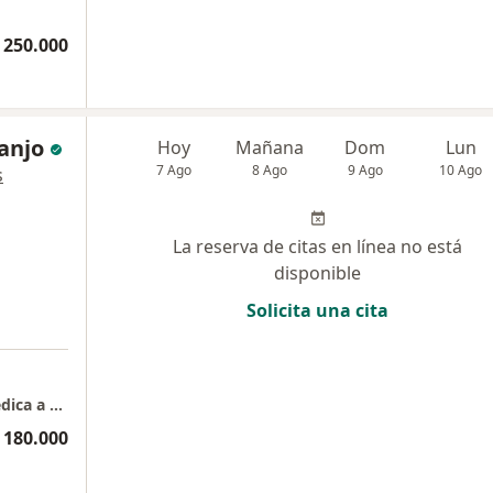
 250.000
anjo
Hoy
Mañana
Dom
Lun
7 Ago
8 Ago
9 Ago
10 Ago
s
La reserva de citas en línea no está
disponible
Solicita una cita
Dr. Sebastian Naranjo Castaño. Atención medica a domicilio
 180.000