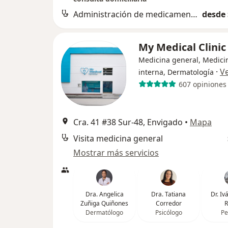
Administración de medicamentos
desde 
My Medical Clini
Medicina general, Medici
·
V
interna, Dermatología
607 opiniones
Cra. 41 #38 Sur-48, Envigado
•
Mapa
Visita medicina general
Mostrar más servicios
Dra. Angelica
Dra. Tatiana
Dr. I
Zuñiga Quiñones
Corredor
R
Dermatólogo
Psicólogo
Pe