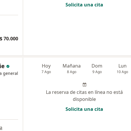
Solicita una cita
$ 70.000
ie
Hoy
Mañana
Dom
Lun
7 Ago
8 Ago
9 Ago
10 Ago
a general
La reserva de citas en línea no está
disponible
Solicita una cita
a