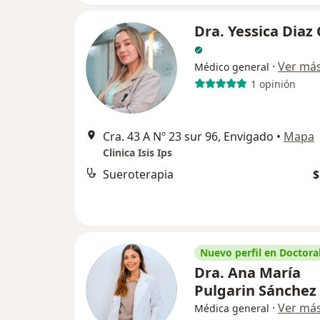
Dra. Yessica Diaz
·
Ver má
Médico general
1 opinión
Cra. 43 A Nº 23 sur 96, Envigado
•
Mapa
Clinica Isis Ips
Sueroterapia
$
Nuevo perfil en Doctoral
Dra. Ana María
Pulgarin Sánchez
·
Ver má
Médica general