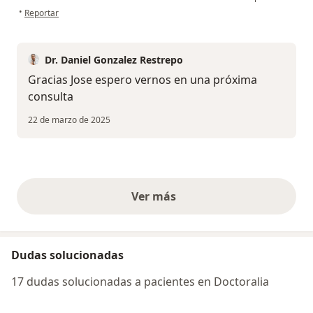
en opinión del usuario José
•
Reportar
Dr. Daniel Gonzalez Restrepo
Gracias Jose espero vernos en una próxima
consulta
22 de marzo de 2025
Ver más
opiniones anteriores
Dudas solucionadas
17 dudas solucionadas a pacientes en Doctoralia