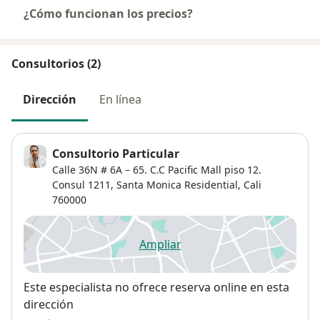
¿Cómo funcionan los precios?
Consultorios (2)
Dirección
En línea
Consultorio Particular
Calle 36N # 6A – 65. C.C Pacific Mall piso 12.
Consul 1211,
Santa Monica Residential
,
Cali
760000
Ampliar
se abre en una nueva pestañ
Disponibilidad
Este especialista no ofrece reserva online en esta
dirección