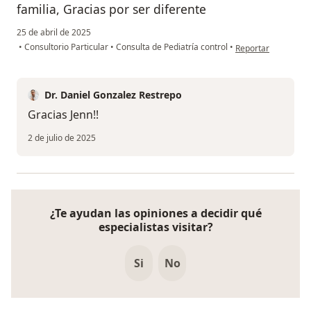
familia, Gracias por ser diferente
25 de abril de 2025
en opinión del usua
•
Consultorio Particular
•
Consulta de Pediatría control
•
Reportar
Dr. Daniel Gonzalez Restrepo
Gracias Jenn!!
2 de julio de 2025
¿Te ayudan las opiniones a decidir qué
especialistas visitar?
Si
No