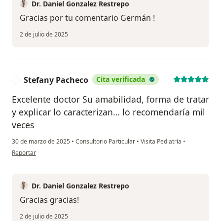
Dr. Daniel Gonzalez Restrepo
Gracias por tu comentario Germán !
2 de julio de 2025
Stefany Pacheco
Cita verificada
S
Excelente doctor Su amabilidad, forma de tratar
y explicar lo caracterizan… lo recomendaría mil
veces
30 de marzo de 2025
•
Consultorio Particular
•
Visita Pediatría
•
en opinión del usuario Stefany Pacheco
Reportar
Dr. Daniel Gonzalez Restrepo
Gracias gracias!
2 de julio de 2025