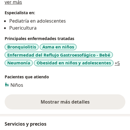
Acerca de mí
ver más
Especialista en:
Pediatría en adolescentes
Puericultura
Principales enfermedades tratadas
Bronquiolitis
Asma en niños
Enfermedad del Reflujo Gastroesofágico - Bebé
a11y
Neumonía
Obesidad en niños y adolescentes
+5
Pacientes que atiendo
Niños
Mostrar más detalles
sobre la experiencia
Servicios y precios