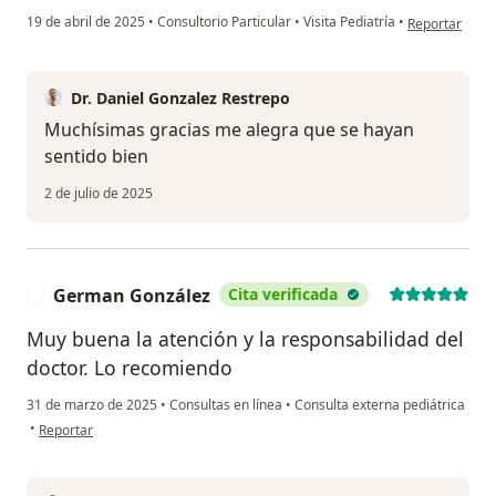
en opinión del
19 de abril de 2025
•
Consultorio Particular
•
Visita Pediatría
•
Reportar
Dr. Daniel Gonzalez Restrepo
Muchísimas gracias me alegra que se hayan
sentido bien
2 de julio de 2025
German González
Cita verificada
G
Muy buena la atención y la responsabilidad del
doctor. Lo recomiendo
31 de marzo de 2025
•
Consultas en línea
•
Consulta externa pediátrica
en opinión del usuario German González
•
Reportar