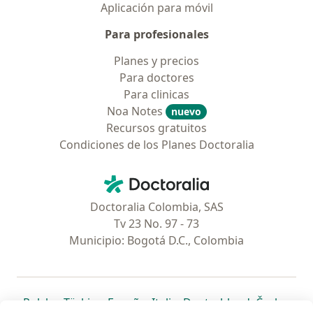
Aplicación para móvil
Para profesionales
Planes y precios
Para doctores
Para clinicas
Noa Notes
nuevo
Recursos gratuitos
Condiciones de los Planes Doctoralia
Contacto
Doctoralia - Página de inicio
Doctoralia Colombia, SAS
Tv 23 No. 97 - 73
Municipio: Bogotá D.C., Colombia
se abre en una nueva pestaña
se abre en una nueva pestaña
se abre en una nueva pestaña
se abre en una nueva pes
se abre en 
se a
Polska
,
Türkiye
,
España
,
Italia
,
Deutschland
,
Česko
,