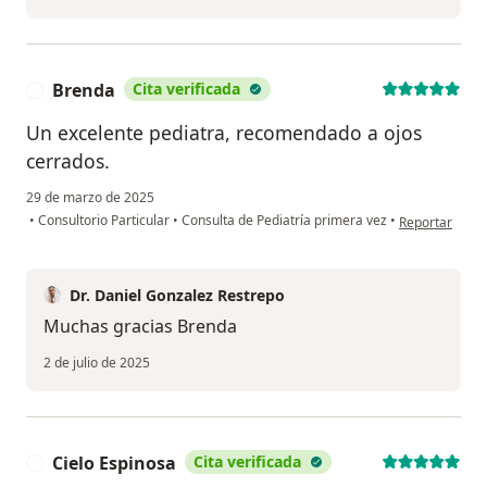
Brenda
Cita verificada
B
Un excelente pediatra, recomendado a ojos
cerrados.
29 de marzo de 2025
en opinión del
•
Consultorio Particular
•
Consulta de Pediatría primera vez
•
Reportar
Dr. Daniel Gonzalez Restrepo
Muchas gracias Brenda
2 de julio de 2025
Cielo Espinosa
Cita verificada
C