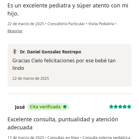
Es un excelente pediatra y súper atento con mi
hijo.
22 de marzo de 2025
•
Consultorio Particular
•
Visita Pediatría
•
en opinión del usuario Cielo Espinosa
Reportar
Dr. Daniel Gonzalez Restrepo
Gracias Cielo felicitaciones por ese bebé tan
lindo
22 de marzo de 2025
José
Cita verificada
J
Excelente consulta, puntualidad y atención
adecuada
17 de marzo de 2025
•
Consultas en línea
•
Consulta externa pediátrica