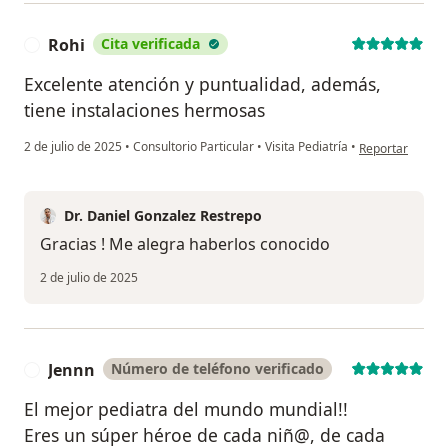
Rohi
Cita verificada
R
Excelente atención y puntualidad, además,
tiene instalaciones hermosas
en opinión del u
2 de julio de 2025
•
Consultorio Particular
•
Visita Pediatría
•
Reportar
Dr. Daniel Gonzalez Restrepo
Gracias ! Me alegra haberlos conocido
2 de julio de 2025
Jennn
Número de teléfono verificado
J
El mejor pediatra del mundo mundial!!
Eres un súper héroe de cada niñ@, de cada