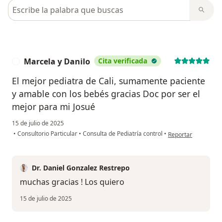
Busca en opiniones
Marcela y Danilo
Cita verificada
M
El mejor pediatra de Cali, sumamente paciente
y amable con los bebés gracias Doc por ser el
mejor para mi Josué
15 de julio de 2025
en opinión del usua
•
Consultorio Particular
•
Consulta de Pediatría control
•
Reportar
Dr. Daniel Gonzalez Restrepo
muchas gracias ! Los quiero
15 de julio de 2025