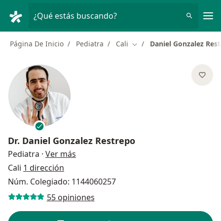
Men
¿Qué estás buscando?
Página De Inicio
Pediatra
Cali
Daniel Gonzalez Res
Cambiar de ciudad
Dr.
Daniel Gonzalez Restrepo
sobre las especializaciones
Pediatra
·
Ver más
Cali
1 dirección
Núm. Colegiado: 1144060257
55 opiniones