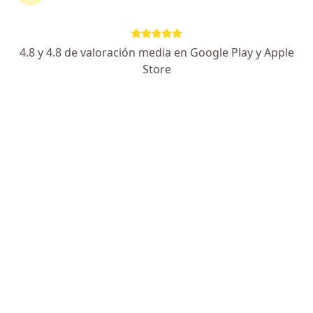
continuar tu tratamiento sin salir de casa. Si lo
necesitas, también puedes reservar una cita
presencial.
4.8 y 4.8 de valoración media en Google Play y Apple
Store
Mostrar especialistas
¿Cómo funciona?
Expertos en nefroblastoma
LORENA FREYLE FRAIJA
Nefrólogo
Barranquilla