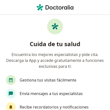
Men
¿Qué estás buscando?
Página De Inicio
Enfermedades
Nefroblastoma
Nefroblastoma - Información,
Cuida de tu salud
expertos y preguntas frecuentes
Encuentra los mejores especialistas y pide cita.
Descarga la App y accede gratuitamente a funciones
exclusivas para ti:
Información
Gestiona tus visitas fácilmente
Envía mensajes a tus especialistas
No descuides tu salud
Escoge la consulta en línea para empezar o
Recibe recordatorios y notificaciones