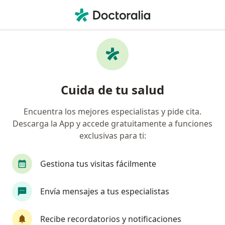
Men
Epilepsia • Bucaramanga, Santander
Filtros
• 1
Seguro
Mapa
Especialistas en Epilepsia en Bucaramanga
Cuida de tu salud
Encuentra los mejores especialistas y pide cita.
¿Qué especialidad estás buscando?
Descarga la App y accede gratuitamente a funciones
Neurólogo
Psicólogo
Pediatra
Neuró
exclusivas para ti:
Gestiona tus visitas fácilmente
Envía mensajes a tus especialistas
Recibe recordatorios y notificaciones