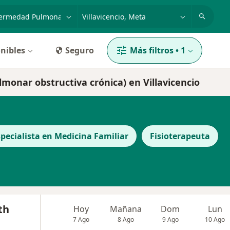
dad, enfermedad o nombre
p. ej. Bogotá
nibles
Seguro
Más filtros
•
1
monar obstructiva crónica) en Villavicencio
specialista en Medicina Familiar
Fisioterapeuta
th
Hoy
Mañana
Dom
Lun
7 Ago
8 Ago
9 Ago
10 Ago