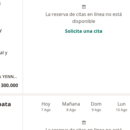
s
La reserva de citas en línea no está
disponible
y
Solicita una cita
al y
CONSULTORIO MEDICO ESPECIALIZADO DRA YENNI ROMERO
 300.000
pata
Hoy
Mañana
Dom
Lun
7 Ago
8 Ago
9 Ago
10 Ago