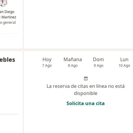
uan Diego
 Martinez
o general
iebles
Hoy
Mañana
Dom
Lun
7 Ago
8 Ago
9 Ago
10 Ago
La reserva de citas en línea no está
disponible
Solicita una cita