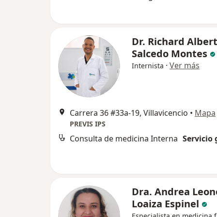
Dr. Richard Alber
Salcedo Montes
·
Ver más
Internista
Carrera 36 #33a-19, Villavicencio
•
Mapa
PREVIS IPS
Consulta de medicina Interna
Servicio 
Dra. Andrea Leon
Loaiza Espinel
Especialista en medicina f