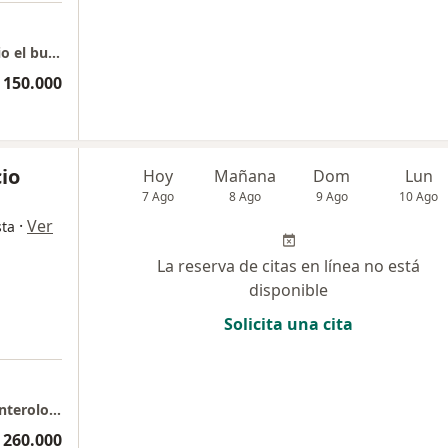
Medicina integral y estética avanzada - Barrio el buque
 150.000
io
Hoy
Mañana
Dom
Lun
7 Ago
8 Ago
9 Ago
10 Ago
·
Ver
sta
La reserva de citas en línea no está
disponible
Solicita una cita
VILLAVICENCIO Consulta presencial gastroenterología y medicina interna.
 260.000