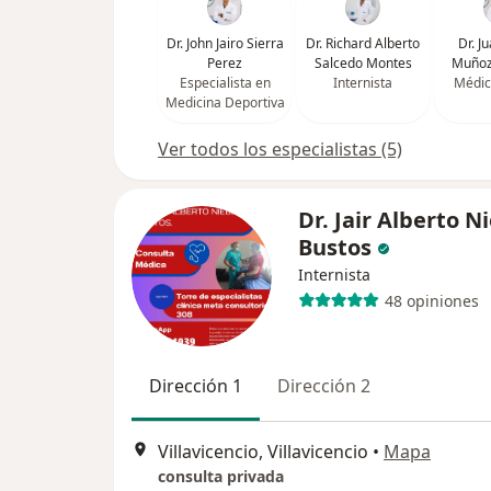
Dr. John Jairo Sierra
Dr. Richard Alberto
Dr. J
Perez
Salcedo Montes
Muñoz
Especialista en
Internista
Médic
Medicina Deportiva
Ver todos los especialistas (5)
Dr. Jair Alberto N
Bustos
Internista
48 opiniones
Dirección 1
Dirección 2
Villavicencio, Villavicencio
•
Mapa
consulta privada