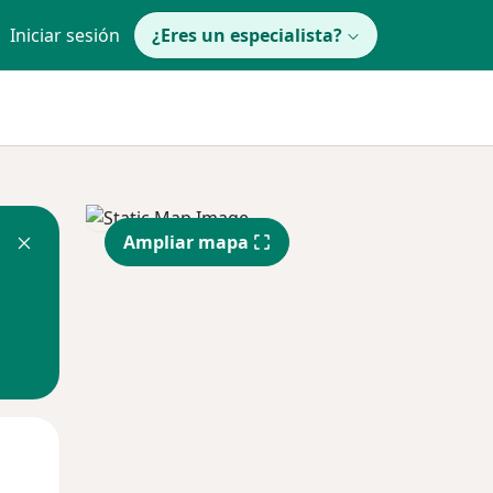
Iniciar sesión
¿Eres un especialista?
Ampliar mapa
Mar
Mié
Jue
11 Ago
12 Ago
13 Ago