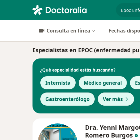
especiali
Consulta en línea
Fechas dispo
Especialistas en EPOC (enfermedad pul
¿Qué especialidad estás buscando?
Internista
Médico general
E
Gastroenterólogo
Ver más
Dra. Yenni Margo
Romero Burgos