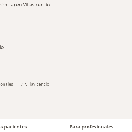
nica) en Villavicencio
io
medades en Villavicencio
ionales
Villavicencio
Cambiar de ciudad
os pacientes
Para profesionales