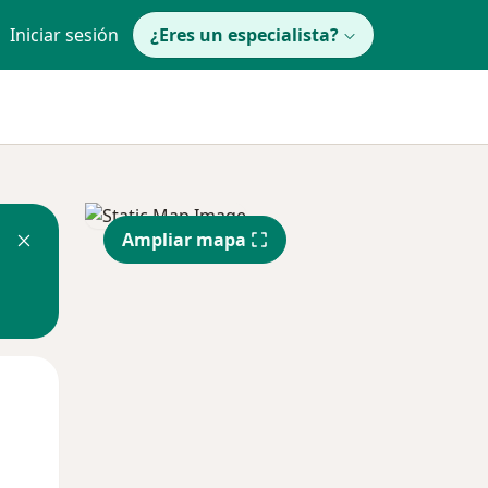
Iniciar sesión
¿Eres un especialista?
Ampliar mapa
Lun
Mar
Mié
10 Ago
11 Ago
12 Ago