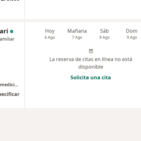
ari
Hoy
Mañana
Sáb
Dom
6 Ago
7 Ago
8 Ago
9 Ago
amiliar
La reserva de citas en línea no está
disponible
Solicita una cita
Dr Facundo Pellicari. Médico especialista en medicina familiar y medicina deportiva
pecificar