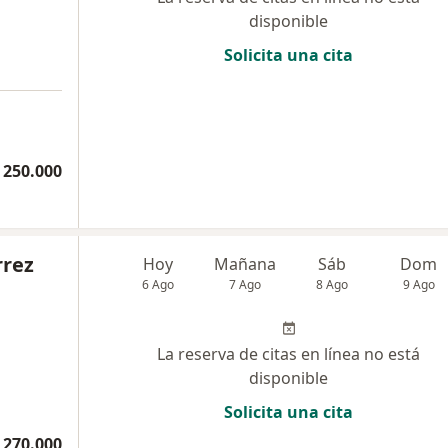
disponible
Solicita una cita
 250.000
rrez
Hoy
Mañana
Sáb
Dom
6 Ago
7 Ago
8 Ago
9 Ago
La reserva de citas en línea no está
disponible
Solicita una cita
 270.000