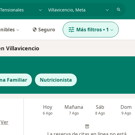
dad, enfermedad o nombre
p. ej. Bogotá
nibles
Seguro
Más filtros
•
1
n Villavicencio
ina Familiar
Nutricionista
Hoy
Mañana
Sáb
Dom
6 Ago
7 Ago
8 Ago
9 Ago
·
Ver
La reserva de citas en línea no está