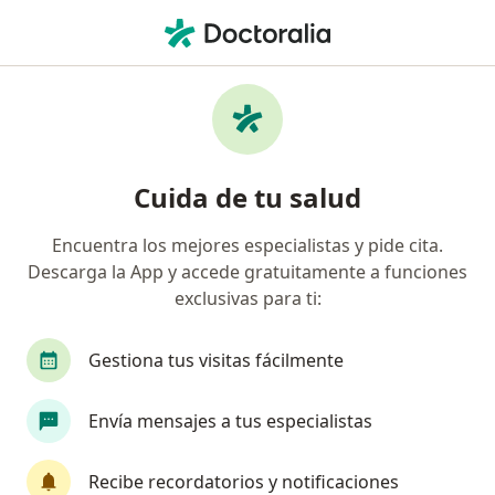
Men
Fobia Específica O Simple • Guadalajara de Buga, Valle del Cauca
Filtros
• 1
Seguro
Mapa
Especialistas en Fobia específica o simple en
Cuida de tu salud
Guadalajara de Buga
Encuentra los mejores especialistas y pide cita.
Descarga la App y accede gratuitamente a funciones
¿Qué especialidad estás buscando?
exclusivas para ti:
Psicólogo
Gestiona tus visitas fácilmente
Envía mensajes a tus especialistas
Recibe recordatorios y notificaciones