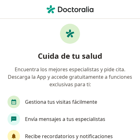
Men
Fractura De Cadera • Rionegro, Antioquia
Filtros
• 1
Seguro
Mapa
Especialistas en Fractura de cadera en
Cuida de tu salud
Rionegro
Encuentra los mejores especialistas y pide cita.
Descarga la App y accede gratuitamente a funciones
¿Qué especialidad estás buscando?
exclusivas para ti:
Ortopedista y Traumatólogo
Anestesiólogo
Gestiona tus visitas fácilmente
Envía mensajes a tus especialistas
Recibe recordatorios y notificaciones