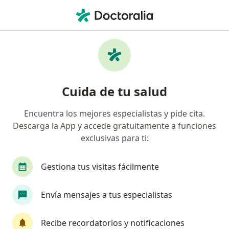
Men
¿Qué estás buscando?
Página De Inicio
Enfermedades
Deformidad De Boutonniere Del Dedo
Deformidad de boutonniere del
Cuida de tu salud
dedo - Información, expertos y
Encuentra los mejores especialistas y pide cita.
preguntas frecuentes
Descarga la App y accede gratuitamente a funciones
exclusivas para ti:
Gestiona tus visitas fácilmente
Información
Pregunta al Experto
Envía mensajes a tus especialistas
Recibe recordatorios y notificaciones