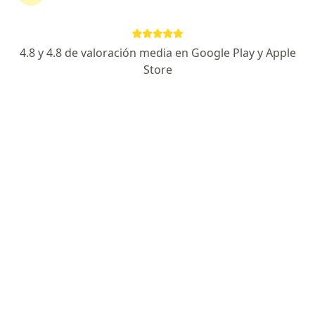
4.8 y 4.8 de valoración media en Google Play y Apple
Store
Dr. Emiliano Gómez
·
Ver más
Ortopedista y traumatólogo
197 opiniones
Dirección
En línea
Vía Llanogrande Km 2 Vereda Chipre, Rionegro
•
Mapa
QUIROFANOS LLANOGRANDE BY ORVE
Artroscopia de cadera
$ 1