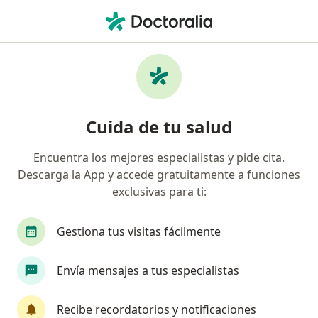
Men
Crondomalacia Rotular • Rionegro, Antioquia
Filtros
• 1
Seguro
Mapa
Especialistas en Crondomalacia rotular en
Cuida de tu salud
Rionegro
Encuentra los mejores especialistas y pide cita.
Descarga la App y accede gratuitamente a funciones
¿Qué especialidad estás buscando?
exclusivas para ti:
Ortopedista y Traumatólogo
Gestiona tus visitas fácilmente
Anestesiólogo
Cirujano general
Envía mensajes a tus especialistas
Cirujano maxilofacial
Recibe recordatorios y notificaciones
Cirujano pediátrico
Ver más